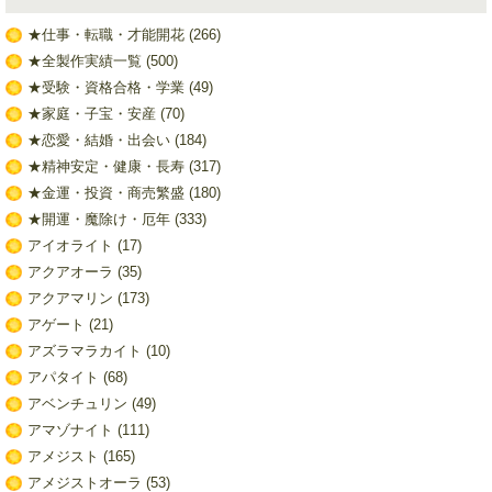
★仕事・転職・才能開花
(266)
★全製作実績一覧
(500)
★受験・資格合格・学業
(49)
★家庭・子宝・安産
(70)
★恋愛・結婚・出会い
(184)
★精神安定・健康・長寿
(317)
★金運・投資・商売繁盛
(180)
★開運・魔除け・厄年
(333)
アイオライト
(17)
アクアオーラ
(35)
アクアマリン
(173)
アゲート
(21)
アズラマラカイト
(10)
アパタイト
(68)
アベンチュリン
(49)
アマゾナイト
(111)
アメジスト
(165)
アメジストオーラ
(53)