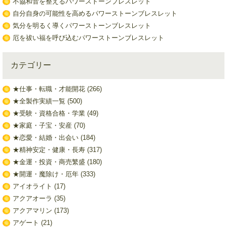
不協和音を整えるパワーストーンブレスレット
自分自身の可能性を高めるパワーストーンブレスレット
気分を明るく導くパワーストーンブレスレット
厄を祓い福を呼び込むパワーストーンブレスレット
カテゴリー
★仕事・転職・才能開花
(266)
★全製作実績一覧
(500)
★受験・資格合格・学業
(49)
★家庭・子宝・安産
(70)
★恋愛・結婚・出会い
(184)
★精神安定・健康・長寿
(317)
★金運・投資・商売繁盛
(180)
★開運・魔除け・厄年
(333)
アイオライト
(17)
アクアオーラ
(35)
アクアマリン
(173)
アゲート
(21)