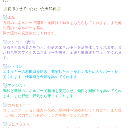
使用させていただいた天然石
水晶
万能のエネルギーで開運・魔除け
の効果をもたらしてくれます。
また他
の石のエネルギーを高め、
気の流れを安定させてくれます。
アンバー（琥珀）
明るさと落ち着きを与え、心身の
エネルギーを活性化してくれます。
ま
た持ち主のマイナスエネルギー
を抜き、金運と健康運を向上して
くれま
す。
シトリン
エネルギーの悪循環を防ぎ、充実
した日々をおくるためのサポートを
し
てくれます。
仕事運と金運を高めてくれます。
アメジスト
調和と調整のエネルギーで精神を
安定させ、知性と洞察力を高めて
くれ
ます。
また邪念・邪気から守ってくれます。
カルセドニー
コミュニケーション能力を高め、
縁や絆を深めさせてくれます。
また優
しい癒しの力で、心身の
バランスを整えて
くれます。
ラピスラズリ