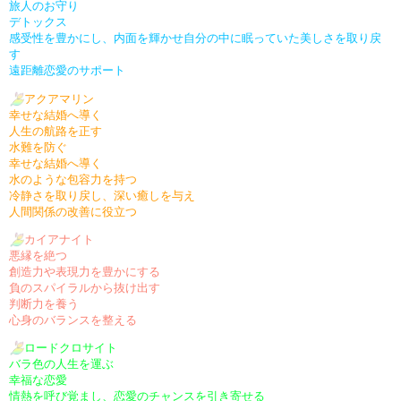
旅人のお守り
デトックス
感受性を豊かにし、内面を輝かせ自分の中に眠っていた美しさを取り戻
す
遠距離恋愛のサポート
アクアマリン
幸せな結婚へ導く
人生の航路を正す
水難を防ぐ
幸せな結婚へ導く
水のような包容力を持つ
冷静さを取り戻し、深い癒しを与え
人間関係の改善に役立つ
カイアナイト
悪縁を絶つ
創造力や表現力を豊かにする
負のスパイラルから抜け出す
判断力を養う
心身のバランスを整える
ロードクロサイト
バラ色の人生を運ぶ
幸福な恋愛
情熱を呼び覚まし、恋愛のチャンスを引き寄せる