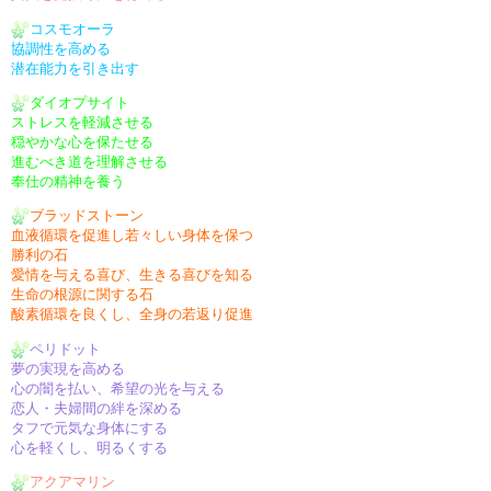
コスモオーラ
協調性を高める
潜在能力を引き出す
ダイオプサイト
ストレスを軽減させる
穏やかな心を保たせる
進むべき道を理解させる
奉仕の精神を養う
ブラッドストーン
血液循環を促進し若々しい身体を保つ
勝利の石
愛情を与える喜び、生きる喜びを知る
生命の根源に関する石
酸素循環を良くし、全身の若返り促進
ペリドット
夢の実現を高める
心の闇を払い、希望の光を与える
恋人・夫婦間の絆を深める
タフで元気な身体にする
心を軽くし、明るくする
アクアマリン