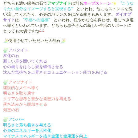
どちらも濃い緑色の石で
アマゾナイト
は別名
ホープストーン
”こうな
りたい自分をイメージすると実現する”
といわれ、他にもストレスを洗
い流してくれたり、心身のバランスをはかる働きもあります。
ダイオプ
サイト
は
”幸福への道標”
といわれ、穏やかな心を保たせ、進むべき道
へ導くといわれています。どちらも息子さんの新しい生活のサポートに
とっても大切ですね
使用させていただいた天然石
アパタイト
変
化の石
新しい扉を開いてくれる
心の曇りをはらし愛を確信させる
沈んだ気持ちを上昇させコミュニケーション能力をあげる
アマゾナイト
建設的な人生へ導く
明るさを取り戻す
クリアな思考と豊かな発想力を与える
落ち込みから脱却させる
知恵の石
アンバー
明るさと落ち着きを与える
心身のエネルギーを活性化
マイナスエネルギーを抜き金運と健康運を向上