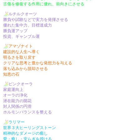
古傷を修復する作用に優れ、前向きにさせる
ルチルクオーツ
勝負や試験などで実力を発揮させる
優れた集中力、目標達成力
勝負運アップ
投資、ギャンブル運
アマゾナイト
建設的な人生へ導く
明るさを取り戻す
クリアな思考と豊かな発想力を与える
落ち込みから脱却させる
知恵の石
ピンクオーラ
家庭運向上
オーラの浄化
潜在能力の開花
対人関係の円滑
ホルモンバランスを整える
ラリマー
世界３大ヒーリングストーン
精神的なダメージの癒し
愛・癒し・安らぎを授ける