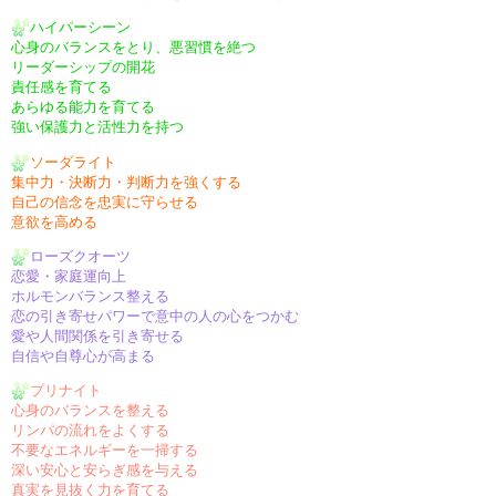
ハイパーシーン
心身のバランスをとり、悪習慣を絶つ
リーダーシップの開花
責任感を育てる
あらゆる能力を育てる
強い保護力と活性力を持つ
ソーダライト
集中力・決断力・判断力を強くする
自己の信念を忠実に守らせる
意欲を高める
ローズクオーツ
恋愛・家庭運向上
ホルモンバランス整える
恋の引き寄せパワーで意中の人の心をつかむ
愛や人間関係を引き寄せる
自信や自尊心が高まる
プリナイト
心身のバランスを整える
リンパの流れをよくする
不要なエネルギーを一掃する
深い安心と安らぎ感を与える
真実を見抜く力を育てる