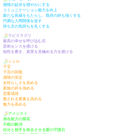
感情の起伏を穏やかにする
コミュニケーション能力を向上
新たな良縁をもたらし、既存の絆も強くする
円満な人間関係を促す
持ち主の気持ちを丸くする
ラピスラズリ
最高の幸せを呼び込む石
芸術センスを授ける
知性を磨き、真実を見極める力を授ける
シェル
子宝
子宮の回復
感情の安定
女性らしさを高める
家族の絆を強める
恋愛成就
愛される要素を高める
魅力を高める
アメジスト
潜在能力の開花
不眠の解消
自分と相手を統合させる愛の守護石