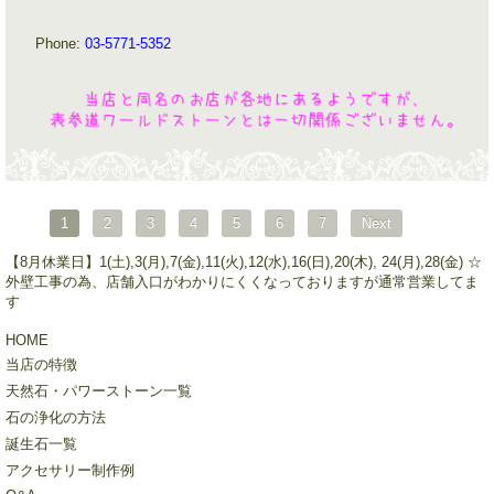
Phone:
03-5771-5352
1
2
3
4
5
6
7
Next
【8月休業日】1(土),3(月),7(金),11(火),12(水),16(日),20(木), 24(月),28(金) ☆
外壁工事の為、店舗入口がわかりにくくなっておりますが通常営業してま
す
HOME
当店の特徴
天然石・パワーストーン一覧
石の浄化の方法
誕生石一覧
アクセサリー制作例