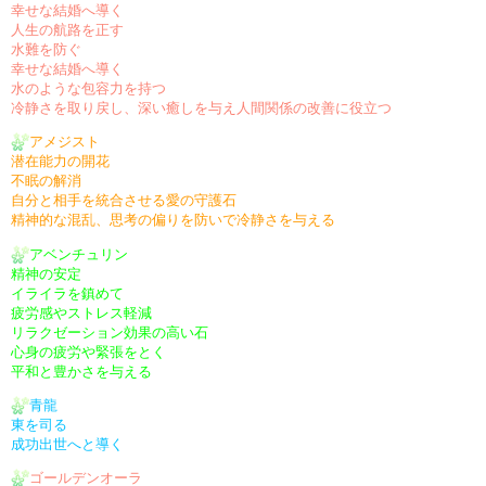
幸せな結婚へ導く
人生の航路を正す
水難を防ぐ
幸せな結婚へ導く
水のような包容力を持つ
冷静さを取り戻し、深い癒しを与え人間関係の改善に役立つ
アメジスト
潜在能力の開花
不眠の解消
自分と相手を統合させる愛の守護石
精神的な混乱、思考の偏りを防いで冷静さを与える
アベンチュリン
精神の安定
イライラを鎮めて
疲労感やストレス軽減
リラクゼーション効果の高い石
心身の疲労や緊張をとく
平和と豊かさを与える
青龍
東を司る
成功出世へと導く
ゴールデンオーラ