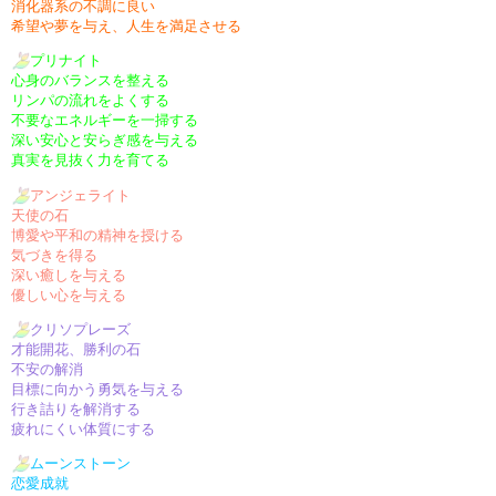
消化器系の不調に良い
希望や夢を与え、人生を満足させる
プリナイト
心身のバランスを整える
リンパの流れをよくする
不要なエネルギーを一掃する
深い安心と安らぎ感を与える
真実を見抜く力を育てる
アンジェライト
天使の石
博愛や平和の精神を授ける
気づきを得る
深い癒しを与える
優しい心を与える
クリソプレーズ
才能開花、勝利の石
不安の解消
目標に向かう勇気を与える
行き詰りを解消する
疲れにくい体質にする
ムーンストーン
恋愛成就