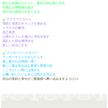
新たな良縁をもたらし、既存の絆も強くする
円満な人間関係を促す
持ち主の気持ちを丸くする
アズラマラカイト
理想と現実のギャップを埋める
トラウマの解消
自己発見
心身のストレス減少と浄化を促す
混乱した頭を整理する
新しい自分にする
ストロベリークオーツ
ラッキーチャンスをもたらす
愛し愛される関係へ導く
新しい風を吹き込む希望と変革の石
ここぞという時には強さを
心機一転したいときには気力を与える
沢山の笑顔と幸せがご家族様へ舞い込みますように