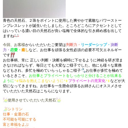
青色の天然石、２珠をポイントに使用した
爽やかで
素敵なパワーストー
ン
ブレスレットが
誕生いたしました。
ところどころにアクセントとして
はいっている
濃い目の天然石が良い塩梅で
全体的な引き締め感を出して
ますね
今回、お客様
からいただいたご要望は
判断力・
リーダーシップ・
決断
力・
恋愛・
癒し
など。
お仕事を頑張る女性必須の
必要不可欠エネルギー
です
お仕事柄、
常に
正しい
判断・決断を
瞬時に
下せるように
神経を研ぎ澄ま
さなければならず、毎日
とても大変なご様子でした。
他にも様々な業務
などもされ、
多忙を極めていらっしゃるご様子
お仕事が多忙を極めて
いるときこそ、
お仕事とプライベートを
しっかりと分けることが
出来る
ように
悩みを抱えこまないように
プライベートの充実化
などが大
切になってきますね。お仕事を一生懸命頑張るお姉さんにオススメさせ
ていただいた天然石はこちらになります。
使用させていただいた天然石
シトリン
仕事・金運の石
不可能を可能にする
富と幸福をよぶ