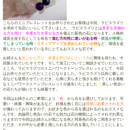
こちらのミニブレスレットをお作りされたお客様は今回、ラピスラズリ
を求めて当店にいらして下さいました。
ラピスラズリとは
真実を見極め
る力を授け、幸運を引き寄せる力
を備えた藍色の石になります。人格的
成長を促す石としても有名で
進む方向性に迷いがある時・
状況が停滞し
てしまっている時・
ステップアップを求められている時
など、環境を改
善したいと思われている方にとてもおススメな石です。
お姉さんも
災いから守り、幸運を呼び込むという力
に興味を持たれ、今
回探されていたそうです。そして加工についてご相談させていただいた
ところ、ラピスラズリのミニパワーストーンブレスレットとして、今回
はお作りさせていただくことになりました。ラピスラズリ以外に癒しの
石なども使用させていただき、心身に安らぎと強さを授けてくれる素敵
なミニパワーストーンブレスレットが誕生いたしました
美しい色合い
の石たちが揃いとても綺麗です。
今回はお姉さんのご希望により
「色」
から石をお選びしております。可
愛い・綺麗・興味があるなど、好感を抱く石には
現状に必要とされる力
が備わっておりますので、お好きな色から石を選ばれるのもおススメな
んです。勿論同じ色合いの石でも効力は石の種類によってそれぞれ異な
りますので今回はお姉さんが気になる色と同系色の石をご用意させてい
ただき、その中から必要と感じられる力の石を選んでいくことにしまし
た。