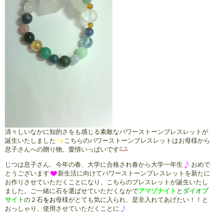
清々しいなかに知的さをも感じる素敵なパワーストーンブレスレットが
誕生いたしました
こちらのパワーストーンブレスレットはお母様から
息子さんへの贈り物。愛情いっぱいです
じつは息子さん、今年の春、大学に合格され春から大学一年生
おめで
とうございます
新生活に向けてパワーストーンブレスレットを新たに
お作りさせていただくことになり、こちらのブレスレットが誕生いたし
ました。ご一緒に石を選ばせていただくなかで
アマゾナイト
と
ダイオプ
サイト
の２石
をお
母様がとても気に入られ、是非入れてあげたい！！と
おっしゃり、使用させていただくことに