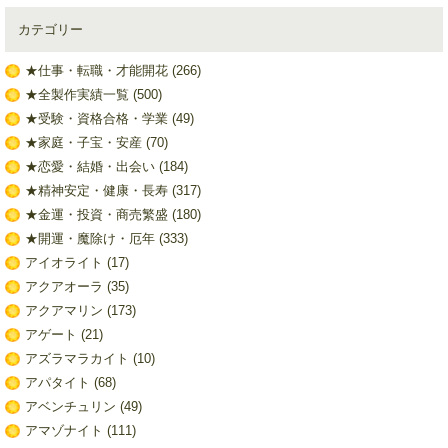
カテゴリー
★仕事・転職・才能開花
(266)
★全製作実績一覧
(500)
★受験・資格合格・学業
(49)
★家庭・子宝・安産
(70)
★恋愛・結婚・出会い
(184)
★精神安定・健康・長寿
(317)
★金運・投資・商売繁盛
(180)
★開運・魔除け・厄年
(333)
アイオライト
(17)
アクアオーラ
(35)
アクアマリン
(173)
アゲート
(21)
アズラマラカイト
(10)
アパタイト
(68)
アベンチュリン
(49)
アマゾナイト
(111)