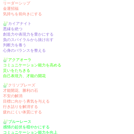
リーダーシップ
金運招福
気持ちを前向きにする
カイアナイト
悪縁を絶つ
創造力や表現力を豊かにする
負のスパイラルから抜け出す
判断力を養う
心身のバランスを整える
アクアオーラ
コミュニケーション能力を高める
災いをたちきる
自己表現力、才能の開花
クリソプレーズ
才能開花、勝利の石
不安の解消
目標に向かう勇気を与える
行き詰りを解消する
疲れにくい体質にする
ブルーレース
感情の起伏を穏やかにする
コミュニケーション能力を向上