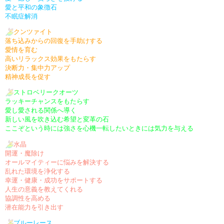
愛と平和の象徴石
不眠症解消
クンツァイト
落ち込みからの回復を手助けする
愛情を育む
高いリラックス効果をもたらす
決断力・集中力アップ
精神成長を促す
ストロベリークオーツ
ラッキーチャンスをもたらす
愛し愛される関係へ導く
新しい風を吹き込む希望と変革の石
ここぞという時には強さを心機一転したいときには気力を与える
水晶
開運・魔除け
オールマイティーに悩みを解決する
乱れた環境を浄化する
幸運・健康・成功をサポートする
人生の意義を教えてくれる
協調性を高める
潜在能力を引き出す
ブルーレース