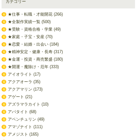
カテゴリー
★仕事・転職・才能開花
(266)
★全製作実績一覧
(500)
★受験・資格合格・学業
(49)
★家庭・子宝・安産
(70)
★恋愛・結婚・出会い
(184)
★精神安定・健康・長寿
(317)
★金運・投資・商売繁盛
(180)
★開運・魔除け・厄年
(333)
アイオライト
(17)
アクアオーラ
(35)
アクアマリン
(173)
アゲート
(21)
アズラマラカイト
(10)
アパタイト
(68)
アベンチュリン
(49)
アマゾナイト
(111)
アメジスト
(165)