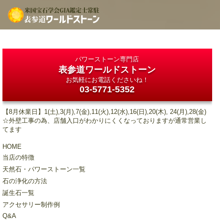
パワーストーン専門店
表参道ワールドストーン
お気軽にお電話くださいね！
03-5771-5352
【8月休業日】1(土),3(月),7(金),11(火),12(水),16(日),20(木), 24(月),28(金)
☆外壁工事の為、店舗入口がわかりにくくなっておりますが通常営業し
てます
HOME
当店の特徴
天然石・パワーストーン一覧
石の浄化の方法
誕生石一覧
アクセサリー制作例
Q&A