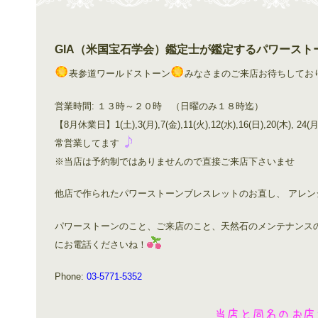
GIA（米国宝石学会）鑑定士が鑑定するパワースト
表参道ワールドストーン
みなさまのご来店お待ちしてお
営業時間: １３時～２０時 （日曜のみ１８時迄）
【8月休業日】1(土),3(月),7(金),11(火),12(水),16(日),2
常営業してます
※当店は予約制ではありませんので直接ご来店下さいませ
他店で作られたパワーストーンブレスレットのお直し、 アレ
パワーストーンのこと、ご来店のこと、天然石のメンテナンス
にお電話くださいね！
Phone:
03-5771-5352