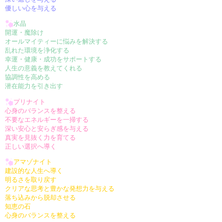
優しい心を与える
水晶
開運・魔除け
オールマイティーに悩みを解決する
乱れた環境を浄化する
幸運・健康・成功をサポートする
人生の意義を教えてくれる
協調性を高める
潜在能力を引き出す
プリナイト
心身のバランスを整える
不要なエネルギーを一掃する
深い安心と安らぎ感を与える
真実を見抜く力を育てる
正しい選択へ導く
アマゾナイト
建設的な人生へ導く
明るさを取り戻す
クリアな思考と豊かな発想力を与える
落ち込みから脱却させる
知恵の石
心身のバランスを整える