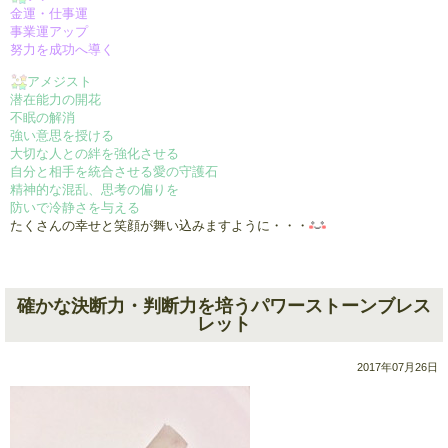
金運・仕事運
事業運アップ
努力を成功へ導く
アメジスト
潜在能力の開花
不眠の解消
強い意思を授ける
大切な人との絆を強化させる
自分と相手を統合させる愛の守護石
精神的な混乱、思考の偏りを
防いで冷静さを与える
たくさんの幸せと笑顔が舞い込みますように・・・
確かな決断力・判断力を培うパワーストーンブレス
レット
2017年07月26日