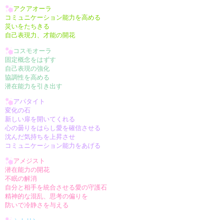
アクアオーラ
コミュニケーション能力を高める
災いをたちきる
自己表現力、才能の開花
コスモオーラ
固定概念をはずす
自己表現の強化
協調性を高める
潜在能力を引き出す
アパタイト
変化の石
新しい扉を開いてくれる
心の曇りをはらし愛を確信させる
沈んだ気持ちを上昇させ
コミュニケーション能力をあげる
アメジスト
潜在能力の開花
不眠の解消
自分と相手を統合させる愛の守護石
精神的な混乱、思考の偏りを
防いで冷静さを与える