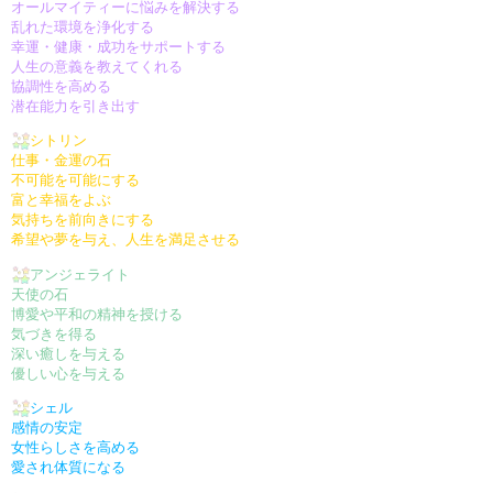
オールマイティーに悩みを解決する
乱れた環境を浄化する
幸運・健康・成功をサポートする
人生の意義を教えてくれる
協調性を高める
潜在能力を引き出す
シトリン
仕事・金運の石
不可能を可能にする
富と幸福をよぶ
気持ちを前向きにする
希望や夢を与え、人生を満足させる
アンジェライト
天使の石
博愛や平和の精神を授ける
気づきを得る
深い癒しを与える
優しい心を与える
シェル
感情の安定
女性らしさを高める
愛され体質になる