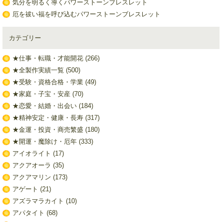
気分を明るく導くパワーストーンブレスレット
厄を祓い福を呼び込むパワーストーンブレスレット
カテゴリー
★仕事・転職・才能開花
(266)
★全製作実績一覧
(500)
★受験・資格合格・学業
(49)
★家庭・子宝・安産
(70)
★恋愛・結婚・出会い
(184)
★精神安定・健康・長寿
(317)
★金運・投資・商売繁盛
(180)
★開運・魔除け・厄年
(333)
アイオライト
(17)
アクアオーラ
(35)
アクアマリン
(173)
アゲート
(21)
アズラマラカイト
(10)
アパタイト
(68)