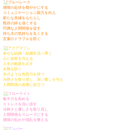
ブルーレース
感情の起伏を穏やかにする
コミュニケーション能力を向上
新たな良縁をもたらし
既存の絆も強くする
円満な人間関係を促す
持ち主の気持ちを丸くする
言葉のトラブルを防ぐ
アクアマリン
幸せな結婚・結婚生活へ導く
心に余裕を与える
人生の航路を正す
水難を防ぐ
水のような包容力を持つ
冷静さを取り戻し、深い癒しを与え
人間関係の改善に役立つ
フローライト
集中力を高める
ストレスを洗い流す
冷静さと優しさを取り戻し
人間関係をスムーズにする
感情の乱れや混乱を整える
アンバー