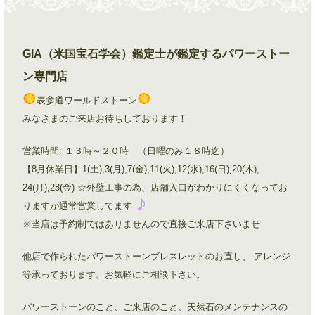
GIA（米国宝石学会）鑑定士が鑑定するパワーストー
ン専門店
表参道ワールドストーン
みなさまのご来店お待ちしております！
営業時間: １３時～２０時 （日曜のみ１８時迄）
【8月休業日】1(土),3(月),7(金),11(火),12(水),16(日),20(木),
24(月),28(金) ☆外壁工事の為、店舗入口がわかりにくくなってお
りますが通常営業してます
※当店は予約制ではありませんので直接ご来店下さいませ
他店で作られたパワーストーンブレスレットのお直し、 アレンジ
等承っております。お気軽にご相談下さい。
パワーストーンのこと、ご来店のこと、天然石のメンテナンスの