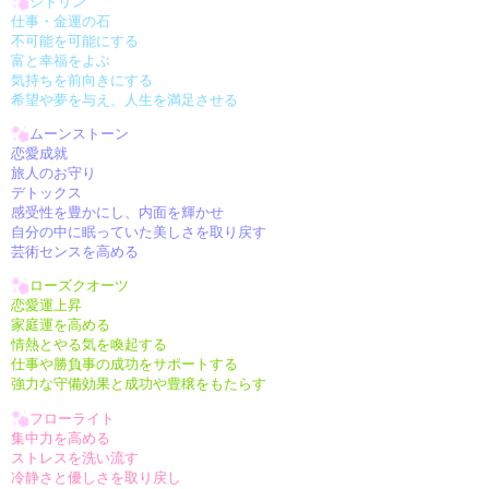
シトリン
仕事・金運の石
不可能を可能にする
富と幸福をよぶ
気持ちを前向きにする
希望や夢を与え、人生を満足させる
ムーンストーン
恋愛成就
旅人のお守り
デトックス
感受性を豊かにし、内面を輝かせ
自分の中に眠っていた美しさを取り戻す
芸術センスを高める
ローズクオーツ
恋愛運上昇
家庭運を高める
情熱とやる気を喚起する
仕事や勝負事の成功をサポートする
強力な守備効果と成功や豊穣をもたらす
フローライト
集中力を高める
ストレスを洗い流す
冷静さと優しさを取り戻し