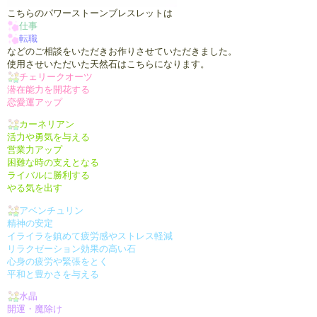
こちらのパワーストーンブレスレットは
仕事
転職
などのご相談をいただきお作りさせていただきました。
使用させいただいた天然石はこちらになります。
チェリークオーツ
潜在能力を開花する
恋愛運アップ
カーネリアン
活力や勇気を与える
営業力アップ
困難な時の支えとなる
ライバルに勝利する
やる気を出す
アベンチュリン
精神の安定
イライラを鎮めて疲労感やストレス軽減
リラクゼーション効果の高い石
心身の疲労や緊張をとく
平和と豊かさを与える
水晶
開運・魔除け