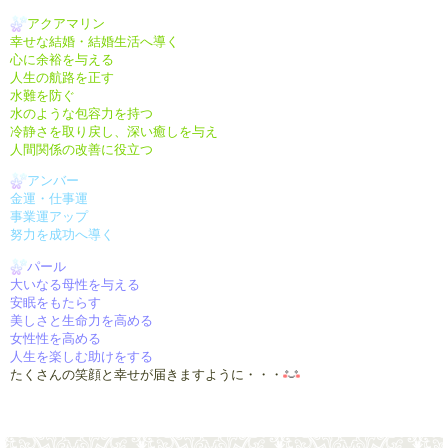
アクアマリン
幸せな結婚・結婚生活へ導く
心に余裕を与える
人生の航路を正す
水難を防ぐ
水のような包容力を持つ
冷静さを取り戻し、深い癒しを与え
人間関係の改善に役立つ
アンバー
金運・仕事運
事業運アップ
努力を成功へ導く
パール
大いなる母性を与える
安眠をもたらす
美しさと生命力を高める
女性性を高める
人生を楽しむ助けをする
たくさんの笑顔と幸せが届きますように・・・