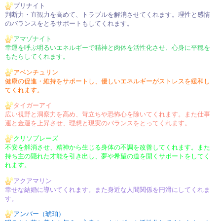
プリナイト
判断力・直観力を高めて、
トラブルを解消させてくれます。
理性と感情
のバランスをとる
サポートもしてくれます。
アマゾナイト
幸運を呼ぶ明るいエネルギーで
精神と肉体を活性化させ、心身
に平穏を
もたらしてくれます。
アベンチュリン
健康の促進・維持をサポートし、
優しいエネルギーがストレスを
緩和し
てくれます。
タイガーアイ
広い視野と洞察力を高め、苛立ち
や恐怖心を除いてくれます。
また仕事
運と金運を上昇させ、
理想と現実のバランスをとって
くれます。
クリソプレーズ
不安を解消させ、精神から生じる
身体の不調を改善してくれます。
また
持ち主の隠れた才能を引き出し、
夢や希望の道を開くサポートを
してく
れます。
アクアマリン
幸せな結婚に導いてくれます。
また身近な人間関係を円滑にして
くれま
す。
アンバー（琥珀）