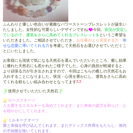
ふんわりと優しい色合いが素敵なパワーストーンブレスレットが誕生い
たしました。女性的な可愛らしいデザインですね
今回、
状況が安定し
ているので、
運気をさらに高めてくれるブレスレットを
というご希望を
いただきました。ご相談させていただき、
お仕事がより充実する力・
幸
せな恋愛に導いてくれる力
を考慮して天然石をお選びさせていただくこ
とにいたしました。
お客様にも現状で気になる天然石を選んでいただいたところ、癒し効果
に優れた天然石にも惹かれたご様子でした。心身の負担が軽減すると、
より頑張る力が引き出されますので、今回はこちらの癒しの天然石もお
入れすることになりました。状況・心境を豊かにし、運気をさらに高め
てくれる頼もしい組み合わせとなってます
使用させていただいた天然石
ローズクオーツ
人を愛するエネルギーを高めて
くれます。
また身体の疲労を和らげ、心
を
穏やかにしてくれます。
ミルキークオーツ
愛と幸福を呼び込んでくれます。
またデトックス作用をもたらし、
体内
の不純物を除いてくれます。