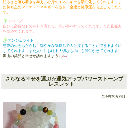
明るさと落ち着きを与え、心身の
エネルギーを活性化してくれます。
ま
た持ち主のマイナスエネルギー
を抜き、金運と健康運を向上して
くれま
す。
トパーズ
自分に必要なものを引き寄せて、
願い事を叶えてくれます。
また直観力
を高めてくれます。
アンジェライト
慈愛の心をもたらし、穏やかな
気持ちで人と接することができる
ように
してくれます。
また人生における大切なものにも
気付かせてくれます。
沢山の笑顔と幸せが訪れますように
さらなる幸せを運ぶ☆運気アップパワーストーンブ
レスレット
2014年06月25日