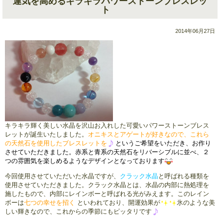
運気を高めるキラキラパワーストーンブレスレッ
ト
2014年06月27日
キラキラ輝く美しい水晶を沢山お入れした可愛いパワーストーンブレス
レットが誕生いたしました。
オニキスとアゲートが好きなので、これら
の天然石を使用したブレスレットを
というご希望をいただき、お作り
させていただきました。赤系と青系の天然石をリバーシブルに並べ、２
つの雰囲気を楽しめるようなデザインとなっております
今回使用させていただいた水晶ですが、
クラック水晶
と呼ばれる種類を
使用させていただきました。クラック水晶とは、水晶の内部に熱処理を
施したもので、内部にレインボーと呼ばれる光がみえます。このレイン
ボーは
七つの幸せを招く
といわれており、開運効果が
氷のような美
しい輝きなので、これからの季節にもピッタリです