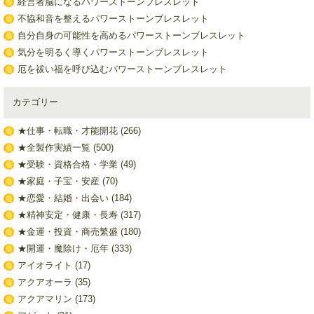
経営者脳になるパワーストーンブレスレット
不協和音を整えるパワーストーンブレスレット
自分自身の可能性を高めるパワーストーンブレスレット
気分を明るく導くパワーストーンブレスレット
厄を祓い福を呼び込むパワーストーンブレスレット
カテゴリー
★仕事・転職・才能開花
(266)
★全製作実績一覧
(500)
★受験・資格合格・学業
(49)
★家庭・子宝・安産
(70)
★恋愛・結婚・出会い
(184)
★精神安定・健康・長寿
(317)
★金運・投資・商売繁盛
(180)
★開運・魔除け・厄年
(333)
アイオライト
(17)
アクアオーラ
(35)
アクアマリン
(173)