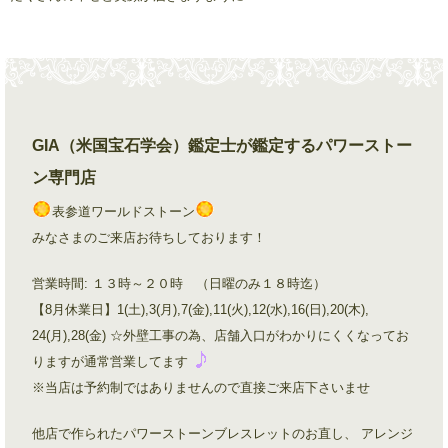
GIA（米国宝石学会）鑑定士が鑑定するパワーストー
ン専門店
表参道ワールドストーン
みなさまのご来店お待ちしております！
営業時間: １３時～２０時 （日曜のみ１８時迄）
【8月休業日】1(土),3(月),7(金),11(火),12(水),16(日),20(木),
24(月),28(金) ☆外壁工事の為、店舗入口がわかりにくくなってお
りますが通常営業してます
※当店は予約制ではありませんので直接ご来店下さいませ
他店で作られたパワーストーンブレスレットのお直し、 アレンジ