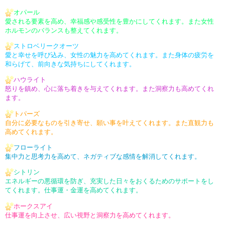
オパール
愛される要素を高め、幸福感や
感受性を豊かにしてくれます。
また女性
ホルモンのバランスも
整えてくれます。
ストロベリークオーツ
愛と幸せを呼び込み、女性の
魅力を高めてくれます。
また身体の疲労を
和らげて、
前向きな気持ちにしてくれます。
ハウライト
怒りを鎮め、心に落ち着きを
与えてくれます。
また洞察力も高めてくれ
ます。
トパーズ
自分に必要なものを引き寄せ、
願い事を叶えてくれます。
また直観力も
高めてくれます。
フローライト
集中力と思考力を高めて、
ネガティブな感情を解消して
くれます。
シトリン
エネルギーの悪循環を防ぎ、
充実した日々をおくるための
サポートをし
てくれます。
仕事運・金運を高めてくれます。
ホークスアイ
仕事運を向上させ、広い視野
と洞察力を高めてくれます。