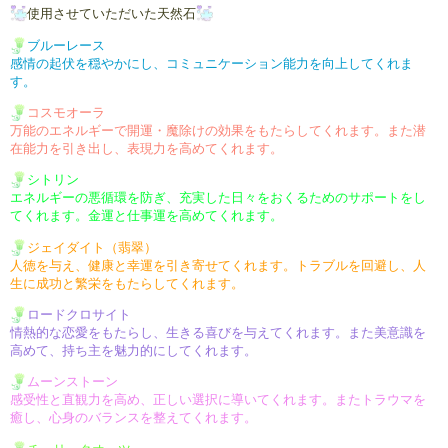
使用させていただいた天然石
ブルーレース
感情の起伏を穏やかにし、
コミュニケーション能力を向上
してくれま
す。
コスモオーラ
万能のエネルギーで開運・魔除け
の効果をもたらしてくれます。
また潜
在能力を引き出し、表現力
を高めてくれます。
シトリン
エネルギーの悪循環を防ぎ、充実
した日々をおくるためのサポートを
し
てくれます。
金運と仕事運を高めてくれます。
ジェイダイト（翡翠）
人徳を与え、健康と幸運を引き
寄せてくれます。
トラブルを回避し、人
生に成功と
繁栄をもたらしてくれます。
ロードクロサイト
情熱的な恋愛をもたらし、生きる
喜びを与えてくれます。
また美意識を
高めて、持ち主を
魅力的にしてくれます。
ムーンストーン
感受性と直観力を高め、正しい
選択に導いてくれます。
またトラウマを
癒し、心身の
バランスを整えてくれます。