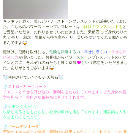
キラキラと輝く、美しいパワーストーンブレスレットが誕生いたしまし
た。こちらのパワーストーンブレスレットは
厄除けのブレスレットを
と
ご要望いただき、お作りさせていただきました。天然石には’身代わりの
力’があり、邪念・邪気から持ち主を守り、災いを防いでくれる働きがあ
るんですよ
魔除け、厄除け以外にも、
危険を回避する力・
幸せに導く力・
幸せを呼
び込む力
が揃いました。お客様からパワーストーンブレスレットのデザ
インと共に、それぞれの石たちも凄く綺麗
という感想をいただきまし
た。ありがとうございます
使用させていただいた天然石
ストロベリークオーツ
チャンスと幸せを呼び込み、勝利を
もたらしてくれます。
また身体の疲
労を和らげ、前向きな
気持ちにさせてくれます。
レモンクオーツ
快活な明るさをもたらし、心身の
疲れを癒してくれます。
建設的な人生
を歩ませてくれます。
ゴールデンオーラ
万能のエネルギーで開運・魔除け
の効果をもたらしてくれます。
また潜