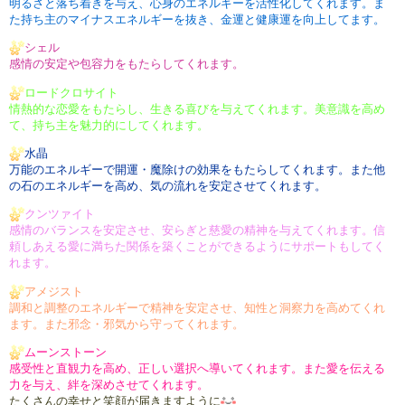
明るさと落ち着きを与え、心身の
エネルギーを活性化してくれます。
ま
た持ち主のマイナスエネルギー
を抜き、金運と健康運を向上して
ます。
シェル
感情の安定や包容力をもたらして
くれます。
ロードクロサイト
情熱的な恋愛をもたらし、生きる
喜びを与えてくれます。
美意識を高め
て、持ち主を魅力的
にしてくれます。
水晶
万能のエネルギーで開運・魔除け
の効果をもたらしてくれます。
また他
の石のエネルギーを高め、
気の流れを安定させてくれます。
クンツァイト
感情のバランスを安定させ、安らぎ
と慈愛の精神を与えてくれます。
信
頼しあえる愛に満ちた関係を
築くことができるようにサポートも
してく
れます。
アメジスト
調和と調整のエネルギーで精神を
安定させ、知性と洞察力を高めて
くれ
ます。
また邪念・邪気から守ってくれます。
ムーンストーン
感受性と直観力を高め、正しい
選択へ導いてくれます。
また愛を伝える
力を与え、絆を
深めさせてくれます。
たくさんの幸せと笑顔が届きますように