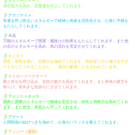
チェリークオーツ
潜在能力を高め、恋愛運を向上
してくれます。
アマゾナイト
幸運を呼ぶ明るいエネルギーで
精神と肉体を活性化させ、心身
に平穏を
もたらしてくれます。
水晶
万能のエネルギーで開運・魔除け
の効果をもたらしてくれます。
また他
の石のエネルギーを高め、
気の流れを安定させてくれます。
オニキス
邪念・邪気を祓い、忍耐力を強めて
くれます。
諦めずにやり遂げるサポ
ートを
してくれることから、「成功の象徴」
とも云われています。
ストロベリークオーツ
愛と幸せを呼び込み、女性の魅力
を高めてくれます。
また身体の疲労を
和らげ、前向きな
気持ちにさせてくれます。
アメジストオーラ
調和と調整のエネルギーで精神を
安定させ、知性と洞察力を高めて
くれ
ます。
また邪念・邪気から守ってくれます。
アゲート
人間関係の結びつきを強めて、
心身のバランスを整えてくれます。
アンバー（琥珀）