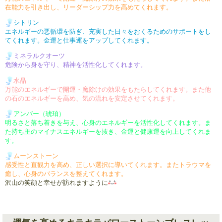
在能力を引き出し、リーダー
シップ力を高めてくれます。
シトリン
エネルギーの悪循環を防ぎ、充実
した日々をおくるためのサポートを
し
てくれます。
金運と仕事運をアップしてくれます。
ミネラルクオーツ
危険から身を守り、精神を活性化
してくれます。
水晶
万能のエネルギーで開運・魔除け
の効果をもたらしてくれます。
また他
の石のエネルギーを高め、
気の流れを安定させてくれます。
アンバー（琥珀）
明るさと落ち着きを与え、心身の
エネルギーを活性化してくれます。
ま
た持ち主のマイナスエネルギー
を抜き、金運と健康運を向上して
くれま
す。
ムーンストーン
感受性と直観力を高め、正しい
選択に導いてくれます。
またトラウマを
癒し、心身の
バランスを整えてくれます。
沢山の笑顔と幸せが訪れますように