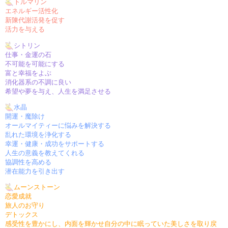
トルマリン
エネルギー活性化
新陳代謝活発を促す
活力を与える
シトリン
仕事・金運の石
不可能を可能にする
富と幸福をよぶ
消化器系の不調に良い
希望や夢を与え、人生を満足させる
水晶
開運・魔除け
オールマイティーに悩みを解決する
乱れた環境を浄化する
幸運・健康・成功をサポートする
人生の意義を教えてくれる
協調性を高める
潜在能力を引き出す
ムーンストーン
恋愛成就
旅人のお守り
デトックス
感受性を豊かにし、内面を輝かせ自分の中に眠っていた美しさを取り戻