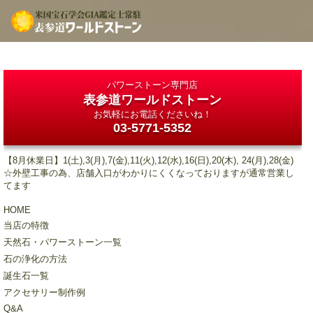
パワーストーン専門店
表参道ワールドストーン
お気軽にお電話くださいね！
03-5771-5352
【8月休業日】1(土),3(月),7(金),11(火),12(水),16(日),20(木), 24(月),28(金)
☆外壁工事の為、店舗入口がわかりにくくなっておりますが通常営業し
てます
HOME
当店の特徴
天然石・パワーストーン一覧
石の浄化の方法
誕生石一覧
アクセサリー制作例
Q&A