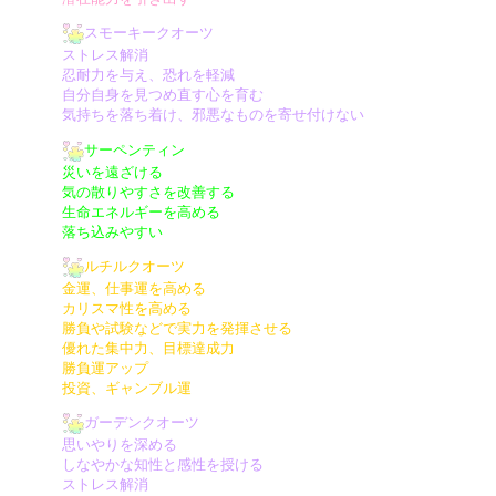
スモーキークオーツ
ストレス解消
忍耐力を与え、恐れを軽減
自分自身を見つめ直す心を育む
気持ちを落ち着け、邪悪なものを寄せ付けない
サーペンティン
災いを遠ざける
気の散りやすさを改善する
生命エネルギーを高める
落ち込みやすい
ルチルクオーツ
金運、仕事運を高める
カリスマ性を高める
勝負や試験などで実力を発揮させる
優れた集中力、目標達成力
勝負運アップ
投資、ギャンブル運
ガーデンクオーツ
思いやりを深める
しなやかな知性と感性を授ける
ストレス解消