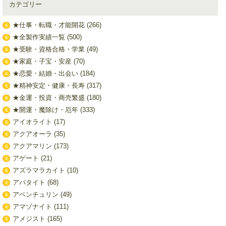
カテゴリー
★仕事・転職・才能開花
(266)
★全製作実績一覧
(500)
★受験・資格合格・学業
(49)
★家庭・子宝・安産
(70)
★恋愛・結婚・出会い
(184)
★精神安定・健康・長寿
(317)
★金運・投資・商売繁盛
(180)
★開運・魔除け・厄年
(333)
アイオライト
(17)
アクアオーラ
(35)
アクアマリン
(173)
アゲート
(21)
アズラマラカイト
(10)
アパタイト
(68)
アベンチュリン
(49)
アマゾナイト
(111)
アメジスト
(165)