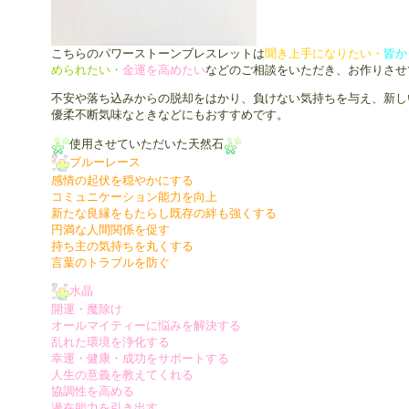
こちらのパワーストーンブレスレットは
聞き上手になりたい・
皆か
められたい・
金運を高めたい
などのご相談をいただき、お作りさせ
不安や落ち込みからの脱却をはかり、負けない気持ちを与え、新し
優柔不断気味なときなどにもおすすめです。
使用させていただいた天然石
ブルーレース
感情の起伏を穏やかにする
コミュニケーション能力を向上
新たな良縁をもたらし既存の絆も強くする
円満な人間関係を促す
持ち主の気持ちを丸くする
言葉のトラブルを防ぐ
水晶
開運・魔除け
オールマイティーに悩みを解決する
乱れた環境を浄化する
幸運・健康・成功をサポートする
人生の意義を教えてくれる
協調性を高める
潜在能力を引き出す