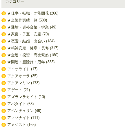
カテゴリー
★仕事・転職・才能開花
(266)
★全製作実績一覧
(500)
★受験・資格合格・学業
(49)
★家庭・子宝・安産
(70)
★恋愛・結婚・出会い
(184)
★精神安定・健康・長寿
(317)
★金運・投資・商売繁盛
(180)
★開運・魔除け・厄年
(333)
アイオライト
(17)
アクアオーラ
(35)
アクアマリン
(173)
アゲート
(21)
アズラマラカイト
(10)
アパタイト
(68)
アベンチュリン
(49)
アマゾナイト
(111)
アメジスト
(165)