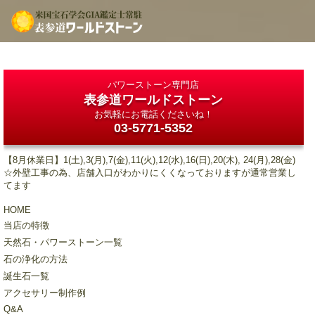
パワーストーン専門店
表参道ワールドストーン
お気軽にお電話くださいね！
03-5771-5352
【8月休業日】1(土),3(月),7(金),11(火),12(水),16(日),20(木), 24(月),28(金)
☆外壁工事の為、店舗入口がわかりにくくなっておりますが通常営業し
てます
HOME
当店の特徴
天然石・パワーストーン一覧
石の浄化の方法
誕生石一覧
アクセサリー制作例
Q&A