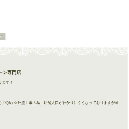
xt
ーン専門店
ります！
0(木), 24(月),28(金) ☆外壁工事の為、店舗入口がわかりにくくなっておりますが通