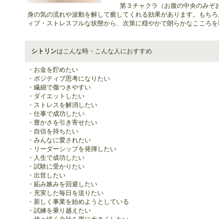
第３チャクラ（お腹の中央のみぞ
身の気の流れや波動を解して癒してくれる効果があります。もちろ
ィブ・ストレスフルな状態から、次第に穏やかで朗らかなこころを
シトリン
はこんな時・こんな人におすすめ
・お金を貯めたい
・ポジティブ思考になりたい
・繊細で傷つきやすい
・ダイエットしたい
・ストレスを解消したい
・仕事で成功したい
・豊かさを引き寄せたい
・自信を持ちたい
・みんなに愛されたい
・リーダーシップを発揮したい
・人生で成功したい
・試験に受かりたい
・出世したい
・妬み嫉みを回避したい
・充実した毎日を送りたい
・新しく事業を始めようとしている
・試練を乗り越えたい