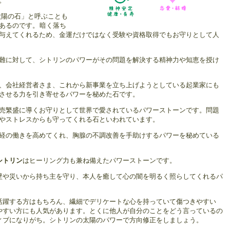
。
太陽の石」と呼ぶことも
あるのです。
暗く落ち
与えてくれるため、金運だけではなく受験や資格取得でもお守りとして人
難に対して、シトリンのパワーがその問題を解決する精神力や知恵を授け
、会社経営者さま、これから新事業を立ち上げようとしている起業家にも
させる力を引き寄せるパワーを秘めた石です。
売繁盛に導くお守りとして世界で愛されているパワーストーンです。問題
やストレスからも守ってくれる石といわれています。
経の働きを高めてくれ、胸腺の不調改善を手助けするパワーを秘めている
シトリン
はヒーリング力も兼ね備えたパワーストーンです。
壁や災いから持ち主を守り、本人を癒して心の闇を明るく照らしてくれるパ
活躍する方はもちろん、繊細でデリケートな心を持っていて傷つきやすい
やすい方にも人気があります。とくに他人が自分のことをどう言っているの
ィブになりがち。シトリンの太陽のパワーで方向修正をしましょう。