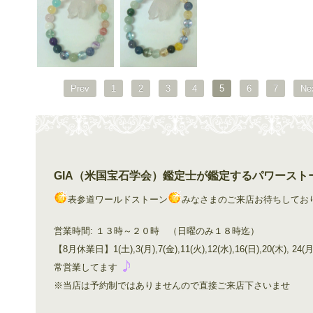
Prev
1
2
3
4
5
6
7
Ne
GIA（米国宝石学会）鑑定士が鑑定するパワースト
表参道ワールドストーン
みなさまのご来店お待ちしてお
営業時間: １３時～２０時 （日曜のみ１８時迄）
【8月休業日】1(土),3(月),7(金),11(火),12(水),16(日),2
常営業してます
※当店は予約制ではありませんので直接ご来店下さいませ