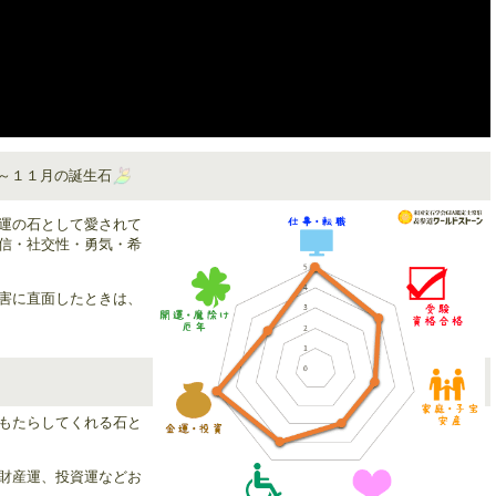
～１１月の誕生石
運の石として愛されて
信・社交性・勇気・希
害に直面したときは、
もたらしてくれる石と
財産運、投資運などお