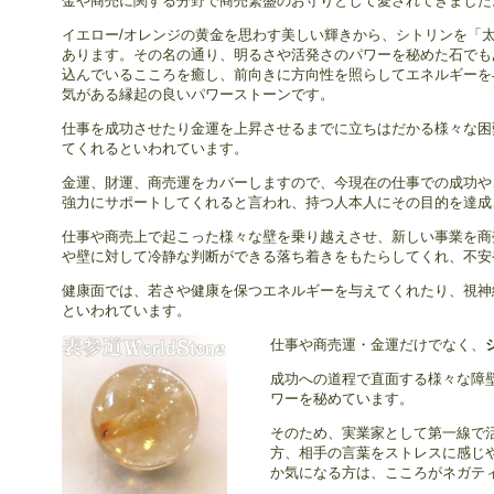
金や商売に関する分野で商売繁盛のお守りとして愛されてきました
イエロー/オレンジの黄金を思わす美しい輝きから、シトリンを「
あります。その名の通り、明るさや活発さのパワーを秘めた石でも
込んでいるこころを癒し、前向きに方向性を照らしてエネルギーを
気がある縁起の良いパワーストーンです。
仕事を成功させたり金運を上昇させるまでに立ちはだかる様々な困
てくれるといわれています。
金運、財運、商売運をカバーしますので、今現在の仕事での成功や
強力にサポートしてくれると言われ、持つ人本人にその目的を達成
仕事や商売上で起こった様々な壁を乗り越えさせ、新しい事業を商
や壁に対して冷静な判断ができる落ち着きをもたらしてくれ、不安
健康面では、若さや健康を保つエネルギーを与えてくれたり、視神
といわれています。
仕事や商売運・金運だけでなく、
成功への道程で直面する様々な障
ワーを秘めています。
そのため、実業家として第一線で
方、相手の言葉をストレスに感じ
か気になる方は、こころがネガテ