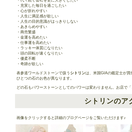
・代々続く会社を更に大きくしたい
・充実した毎日を過ごしたい
・心が折れやすい
・人生に満足感が欲しい
・人生の目的意識がはっきりしない
・あきらめやすい
・商売繁盛
・金運を高めたい
・仕事運を高めたい
・ラッキー体質になりたい
・頭の回転が速くなりたい
・優柔不断
・奇跡が欲しい
表参道ワールドストーンで扱う
シトリン
は、米国GIAの鑑定士が
ひとつの石のお色が異なります。
どの石もパワーストーンとしてのパワーは変わりません。お店で「
シトリンのア
画像をクリックすると詳細のブログページをご覧いただけます♪