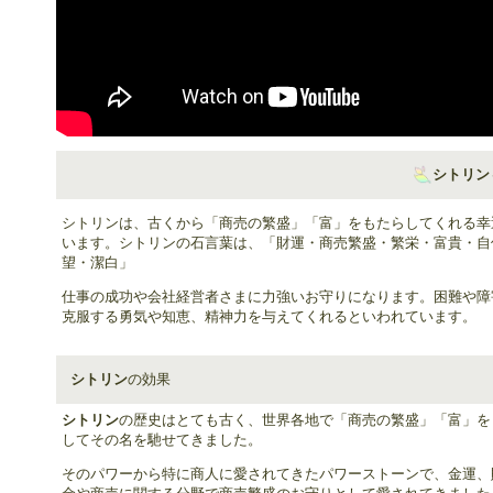
シトリン
シトリンは、古くから「商売の繁盛」「富」をもたらしてくれる幸
います。シトリンの石言葉は、「財運・商売繁盛・繁栄・富貴・自
望・潔白」
仕事の成功や会社経営者さまに力強いお守りになります。困難や障
克服する勇気や知恵、精神力を与えてくれるといわれています。
シトリン
の効果
シトリン
の歴史はとても古く、世界各地で「商売の繁盛」「富」を
してその名を馳せてきました。
そのパワーから特に商人に愛されてきたパワーストーンで、金運、