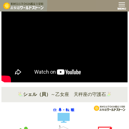
シェル（貝）
～乙女座 天秤座の守護石