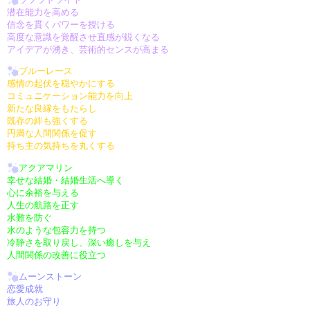
潜在能力を高める
信念を貫くパワーを授ける
高度な意識を覚醒させ直感が鋭くなる
アイデアが湧き、芸術的センスが高まる
ブルーレース
感情の起伏を穏やかにする
コミュニケーション能力を向上
新たな良縁をもたらし
既存の絆も強くする
円満な人間関係を促す
持ち主の気持ちを丸くする
アクアマリン
幸せな結婚・結婚生活へ導く
心に余裕を与える
人生の航路を正す
水難を防ぐ
水のような包容力を持つ
冷静さを取り戻し、深い癒しを与え
人間関係の改善に役立つ
ムーンストーン
恋愛成就
旅人のお守り