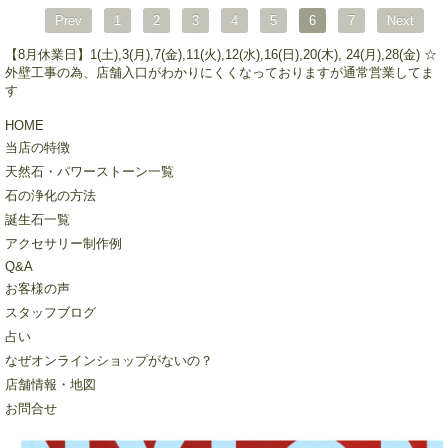
Prev
1
2
3
4
5
6
7
Next
【8月休業日】1(土),3(月),7(金),11(火),12(水),16(日),20(木), 24(月),28(金) ☆
外壁工事の為、店舗入口がわかりにくくなっておりますが通常営業してま
す
HOME
当店の特徴
天然石・パワーストーン一覧
石の浄化の方法
誕生石一覧
アクセサリー制作例
Q&A
お客様の声
スタッフブログ
占い
なぜオンラインショップがないの？
店舗情報・地図
お問合せ