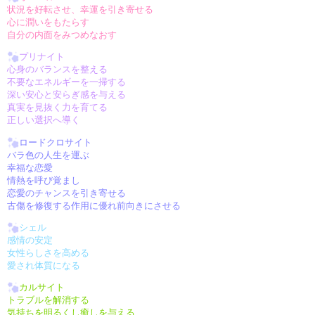
状況を好転させ、幸運を引き寄せる
心に潤いをもたらす
自分の内面をみつめなおす
プリナイト
心身のバランスを整える
不要なエネルギーを一掃する
深い安心と安らぎ感を与える
真実を見抜く力を育てる
正しい選択へ導く
ロードクロサイト
バラ色の人生を運ぶ
幸福な恋愛
情熱を呼び覚まし
恋愛のチャンスを引き寄せる
古傷を修復する作用に優れ前向きにさせる
シェル
感情の安定
女性らしさを高める
愛され体質になる
カルサイト
トラブルを解消する
気持ちを明るくし癒しを与える