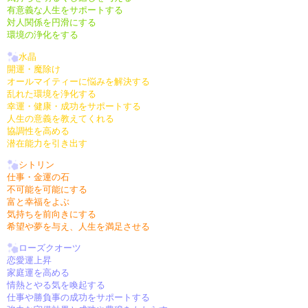
有意義な人生をサポートする
対人関係を円滑にする
環境の浄化をする
水晶
開運・魔除け
オールマイティーに悩みを解決する
乱れた環境を浄化する
幸運・健康・成功をサポートする
人生の意義を教えてくれる
協調性を高める
潜在能力を引き出す
シトリン
仕事・金運の石
不可能を可能にする
富と幸福をよぶ
気持ちを前向きにする
希望や夢を与え、人生を満足させる
ローズクオーツ
恋愛運上昇
家庭運を高める
情熱とやる気を喚起する
仕事や勝負事の成功をサポートする