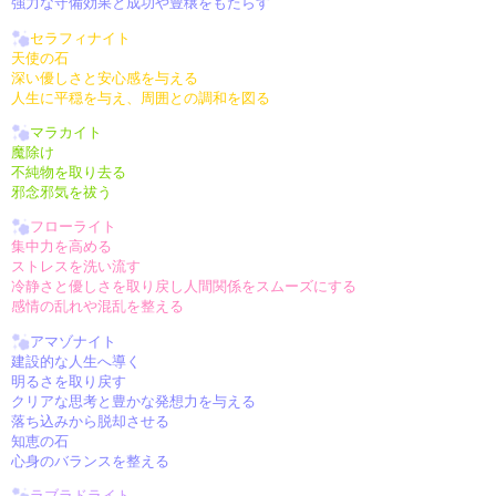
強力な守備効果と成功や豊穣をもたらす
セラフィナイト
天使の石
深い優しさと安心感を与える
人生に平穏を与え、周囲との調和を図る
マラカイト
魔除け
不純物を取り去る
邪念邪気を祓う
フローライト
集中力を高める
ストレスを洗い流す
冷静さと優しさを取り戻し人間関係をスムーズにする
感情の乱れや混乱を整える
アマゾナイト
建設的な人生へ導く
明るさを取り戻す
クリアな思考と豊かな発想力を与える
落ち込みから脱却させる
知恵の石
心身のバランスを整える
ラブラドライト