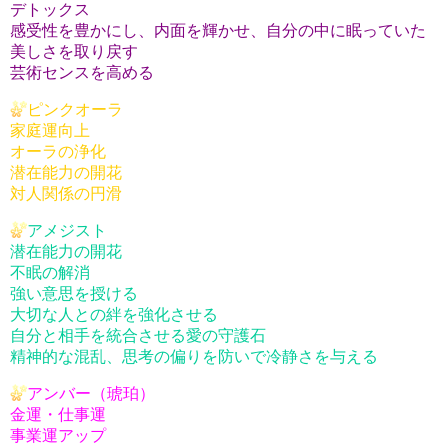
デトックス
感受性を豊かにし、内面を輝かせ、自分の中に眠っていた
美しさを取り戻す
芸術センスを高める
ピンクオーラ
家庭運向上
オーラの浄化
潜在能力の開花
対人関係の円滑
アメジスト
潜在能力の開花
不眠の解消
強い意思を授ける
大切な人との絆を強化させる
自分と相手を統合させる愛の守護石
精神的な混乱、思考の偏りを防いで冷静さを与える
アンバー（琥珀）
金運・仕事運
事業運アップ