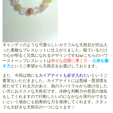
キャンディのような可愛らしいカラフルな天然石が沢山入
った素敵なブレスレットに仕上がりました。観ているだけ
で心が明るく元気になれるデザインですね
こちらのパワ
ーストーンブレスレットは
幸せな恋愛に導く力・
心身を癒
す力
というご希望から天然石をお選びしております。
また、今回は他にも
カイアナイトも必ず入れたい
というご
要望もいただきました。カイアナイトには悪縁・悪習慣を
絶たせてくれる力があり、負のスパイラルから抜け出した
い方におススメな天然石です。冷静な判断力や意思の強化
もしてくれますので行動したいのになかなか実行ができな
いという場合にも効果的な力を発揮してくれます。スタッ
フも大好きな天然石の一つになります