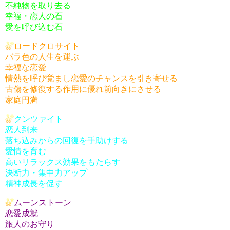
不純物を取り去る
幸福・恋人の石
愛を呼び込む石
ロードクロサイト
バラ色の人生を運ぶ
幸福な恋愛
情熱を呼び覚まし恋愛のチャンスを引き寄せる
古傷を修復する作用に優れ前向きにさせる
家庭円満
クンツァイト
恋人到来
落ち込みからの回復を手助けする
愛情を育む
高いリラックス効果をもたらす
決断力・集中力アップ
精神成長を促す
ムーンストーン
恋愛成就
旅人のお守り