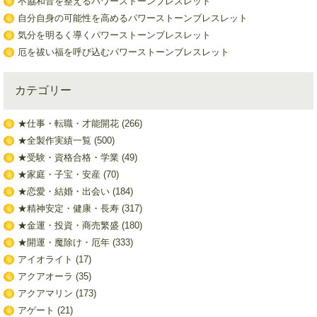
不協和音を整えるパワーストーンブレスレット
自分自身の可能性を高めるパワーストーンブレスレット
気分を明るく導くパワーストーンブレスレット
厄を祓い福を呼び込むパワーストーンブレスレット
カテゴリー
★仕事・転職・才能開花
(266)
★全製作実績一覧
(500)
★受験・資格合格・学業
(49)
★家庭・子宝・安産
(70)
★恋愛・結婚・出会い
(184)
★精神安定・健康・長寿
(317)
★金運・投資・商売繁盛
(180)
★開運・魔除け・厄年
(333)
アイオライト
(17)
アクアオーラ
(35)
アクアマリン
(173)
アゲート
(21)