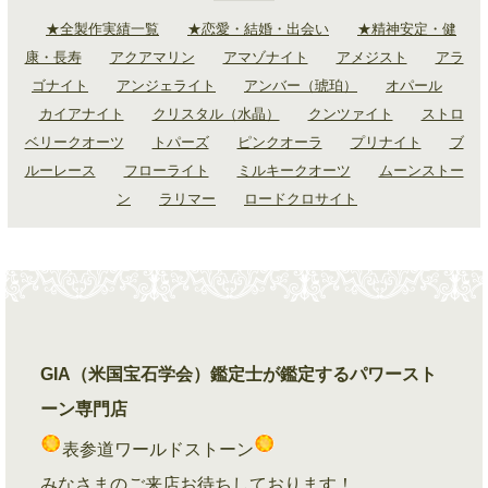
★全製作実績一覧
★恋愛・結婚・出会い
★精神安定・健
康・長寿
アクアマリン
アマゾナイト
アメジスト
アラ
ゴナイト
アンジェライト
アンバー（琥珀）
オパール
カイアナイト
クリスタル（水晶）
クンツァイト
ストロ
ベリークオーツ
トパーズ
ピンクオーラ
プリナイト
ブ
ルーレース
フローライト
ミルキークオーツ
ムーンストー
ン
ラリマー
ロードクロサイト
GIA（米国宝石学会）鑑定士が鑑定するパワースト
ーン専門店
表参道ワールドストーン
みなさまのご来店お待ちしております！