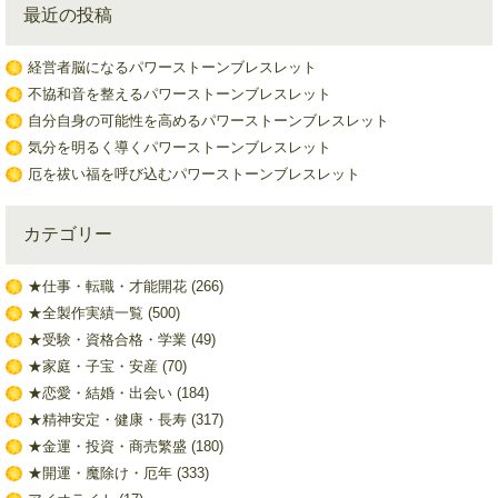
最近の投稿
経営者脳になるパワーストーンブレスレット
不協和音を整えるパワーストーンブレスレット
自分自身の可能性を高めるパワーストーンブレスレット
気分を明るく導くパワーストーンブレスレット
厄を祓い福を呼び込むパワーストーンブレスレット
カテゴリー
★仕事・転職・才能開花
(266)
★全製作実績一覧
(500)
★受験・資格合格・学業
(49)
★家庭・子宝・安産
(70)
★恋愛・結婚・出会い
(184)
★精神安定・健康・長寿
(317)
★金運・投資・商売繁盛
(180)
★開運・魔除け・厄年
(333)