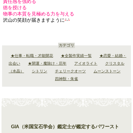
責任感を強める
徳を授ける
物事の本質を見極める力を与える
沢山の笑顔が届きますように
カテゴリ
★仕事・転職・才能開花
★全製作実績一覧
★恋愛・結婚・
出会い
★開運・魔除け・厄年
アイオライト
クリスタル
（水晶）
シトリン
チェリークオーツ
ムーンストーン
四神獣・朱雀
GIA（米国宝石学会）鑑定士が鑑定するパワースト