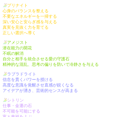
プリナイト
心身のバランスを整える
不要なエネルギーを一掃する
深い安心と安らぎ感を与える
真実を見抜く力を育てる
正しい選択へ導く
アメジスト
潜在能力の開花
不眠の解消
自分と相手を統合させる愛の守護石
精神的な混乱、思考の偏りを防いで冷静さを与える
ラブラドライト
信念を貫くパワーを授ける
高度な意識を覚醒させ直感が鋭くなる
アイデアが湧き、芸術的センスが高まる
シトリン
仕事・金運の石
不可能を可能にする
富と幸福をよぶ