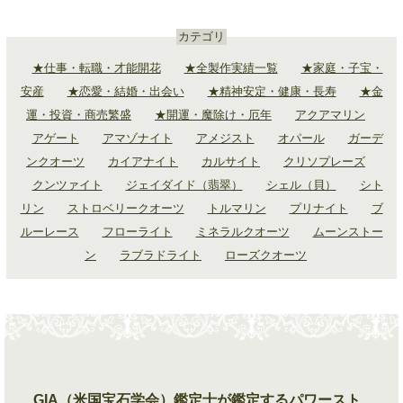
カテゴリ
★仕事・転職・才能開花
★全製作実績一覧
★家庭・子宝・
安産
★恋愛・結婚・出会い
★精神安定・健康・長寿
★金
運・投資・商売繁盛
★開運・魔除け・厄年
アクアマリン
アゲート
アマゾナイト
アメジスト
オパール
ガーデ
ンクオーツ
カイアナイト
カルサイト
クリソプレーズ
クンツァイト
ジェイダイド（翡翠）
シェル（貝）
シト
リン
ストロベリークオーツ
トルマリン
プリナイト
ブ
ルーレース
フローライト
ミネラルクオーツ
ムーンストー
ン
ラブラドライト
ローズクオーツ
GIA（米国宝石学会）鑑定士が鑑定するパワースト