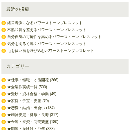
最近の投稿
経営者脳になるパワーストーンブレスレット
不協和音を整えるパワーストーンブレスレット
自分自身の可能性を高めるパワーストーンブレスレット
気分を明るく導くパワーストーンブレスレット
厄を祓い福を呼び込むパワーストーンブレスレット
カテゴリー
★仕事・転職・才能開花
(266)
★全製作実績一覧
(500)
★受験・資格合格・学業
(49)
★家庭・子宝・安産
(70)
★恋愛・結婚・出会い
(184)
★精神安定・健康・長寿
(317)
★金運・投資・商売繁盛
(180)
★開運・魔除け・厄年
(333)