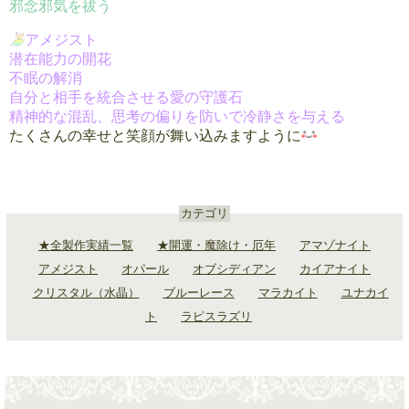
邪念邪気を祓う
アメジスト
潜在能力の開花
不眠の解消
自分と相手を統合させる愛の守護石
精神的な混乱、思考の偏りを防いで冷静さを与える
たくさんの幸せと笑顔が舞い込みますように
カテゴリ
★全製作実績一覧
★開運・魔除け・厄年
アマゾナイト
アメジスト
オパール
オブシディアン
カイアナイト
クリスタル（水晶）
ブルーレース
マラカイト
ユナカイ
ト
ラピスラズリ