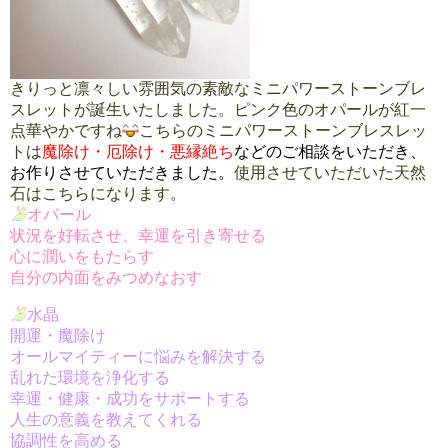
きりっと凛々しい雰囲気の素敵なミニパワーストーンブレ
スレットが誕生いたしました。ピンク色のオパールが紅一
点華やかですね
こちらのミニパワーストーンブレスレッ
トは
魔除け・
厄除け・
悪縁絶ち
などのご相談をいただき、
お作り
させていただきました。
使用させていただいた天然
石はこちらになります。
オパール
状況を好転させ、幸運を引き寄せる
心に潤いをもたらす
自分の内面をみつめなおす
水晶
開運・魔除け
オールマイティーに悩みを解決する
乱れた環境を浄化する
幸運・健康・成功をサポートする
人生の意義を教えてくれる
協調性を高める