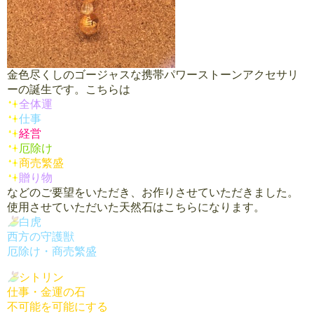
金色尽くしのゴージャスな携帯パワーストーンアクセサリ
ーの誕生です。こちらは
全体運
仕事
経営
厄除け
商売繁盛
贈り物
などのご要望をいただき、お作りさせていただきました。
使用させていただいた天然石はこちらになります。
白虎
西方の守護獣
厄除け・
商売繁盛
シトリン
仕事・金運の石
不可能を可能にする