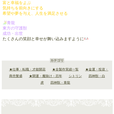
富と幸福をよぶ
気持ちを前向きにする
希望や夢を与え、人生を満足させる
青龍
東方の守護獣
成功・
出世
たくさんの笑顔と幸せが舞い込みますように
カテゴリ
★仕事・転職・才能開花
★全製作実績一覧
★金運・投資・
商売繁盛
★開運・魔除け・厄年
シトリン
四神獣・白
虎
四神獣・青龍