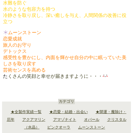
水難を防ぐ
水のような包容力を持つ
冷静さを取り戻し、深い癒しを与え、人間関係の改善に役
立つ
ムーンストーン
恋愛成就
旅人のお守り
デトックス
感受性を豊かにし、内面を輝かせ自分の中に眠っていた美
しさを取り戻す
芸術センスを高める
た
くさんの笑顔と幸せが届きますように・・・
カテゴリ
★全製作実績一覧
★恋愛・結婚・出会い
★開運・魔除け・
厄年
アクアマリン
アマゾナイト
オパール
クリスタル
（水晶）
ピンクオーラ
ムーンストーン