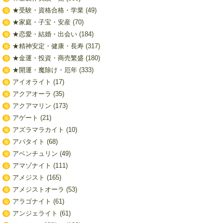
★受験・資格合格・学業
(49)
★家庭・子宝・安産
(70)
★恋愛・結婚・出会い
(184)
★精神安定・健康・長寿
(317)
★金運・投資・商売繁盛
(180)
★開運・魔除け・厄年
(333)
アイオライト
(17)
アクアオーラ
(35)
アクアマリン
(173)
アゲート
(21)
アズラマラカイト
(10)
アパタイト
(68)
アベンチュリン
(49)
アマゾナイト
(111)
アメジスト
(165)
アメジストオーラ
(53)
アラゴナイト
(61)
アンジェライト
(61)