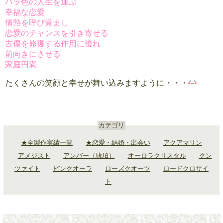
バラ色の人生を運ぶ
幸福な恋愛
情熱を呼び覚まし
恋愛のチャンスを引き寄せる
古傷を修復する作用に優れ
前向きにさせる
家庭円満
たくさんの笑顔と幸せが舞い込みますように・・・
カテゴリ
★全製作実績一覧
★恋愛・結婚・出会い
アクアマリン
アメジスト
アンバー（琥珀）
オーロラクリスタル
クン
ツァイト
ピンクオーラ
ローズクオーツ
ロードクロサイ
ト