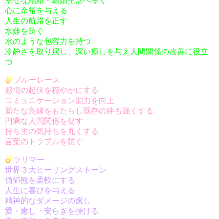
幸せな結婚・結婚生活へ導く
心に余裕を与える
人生の航路を正す
水難を防ぐ
水のような包容力を持つ
冷静さを取り戻し、深い癒しを与え人間関係の改善に役立
つ
ブルーレース
感情の起伏を穏やかにする
コミュニケーション能力を向上
新たな良縁をもたらし既存の絆も強くする
円満な人間関係を促す
持ち主の気持ちを丸くする
言葉のトラブルを防ぐ
ラリマー
世界３大ヒーリングストーン
価値観を柔軟にする
人生に喜びを与える
精神的なダメージの癒し
愛・癒し・安らぎを授ける