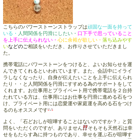
こちらのパワーストーンストラップは
頑固な一面を持って
いる・
人間関係を円滑にしたい・
口下手で思っていること
を上手に伝えられない
・
心に余裕が欲しい・
落ち込みやす
い
などのご
相談をいただき、お作りさせていただきまし
た。
携帯電話にパワーストーンをつけると、よいお知らせを運
んできてくれるといわれています。また、会話中にイライ
ラしなくなったり、自身が伝えたいことを上手に伝えられ
たり・・と人間関係を円滑にすすめる為のサポートをして
くれます。お仕事用とプライベート用で携帯電話を２台持
たれている方は、仕事用にはお仕事を円滑に進める石をつ
け、プライベート用には恋愛運や家庭運を高める石をつけ
るのもオススメです
よく、「石どおしが喧嘩することはないのですか？」と質
問をいただくのですが、ありません
そもそも天然石は幸
せをもたらす為に持つものであり、幸せを運ぶ石が喧嘩す