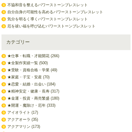
不協和音を整えるパワーストーンブレスレット
自分自身の可能性を高めるパワーストーンブレスレット
気分を明るく導くパワーストーンブレスレット
厄を祓い福を呼び込むパワーストーンブレスレット
カテゴリー
★仕事・転職・才能開花
(266)
★全製作実績一覧
(500)
★受験・資格合格・学業
(49)
★家庭・子宝・安産
(70)
★恋愛・結婚・出会い
(184)
★精神安定・健康・長寿
(317)
★金運・投資・商売繁盛
(180)
★開運・魔除け・厄年
(333)
アイオライト
(17)
アクアオーラ
(35)
アクアマリン
(173)