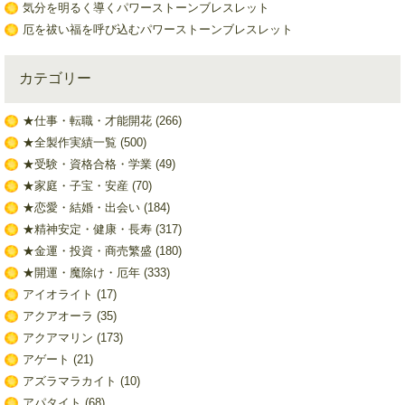
気分を明るく導くパワーストーンブレスレット
厄を祓い福を呼び込むパワーストーンブレスレット
カテゴリー
★仕事・転職・才能開花
(266)
★全製作実績一覧
(500)
★受験・資格合格・学業
(49)
★家庭・子宝・安産
(70)
★恋愛・結婚・出会い
(184)
★精神安定・健康・長寿
(317)
★金運・投資・商売繁盛
(180)
★開運・魔除け・厄年
(333)
アイオライト
(17)
アクアオーラ
(35)
アクアマリン
(173)
アゲート
(21)
アズラマラカイト
(10)
アパタイト
(68)