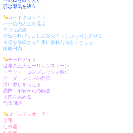
不純物を取り去る
邪念邪気を祓う
ロードクロサイト
バラ色の人生を運ぶ
幸福な恋愛
情熱を呼び覚まし恋愛のチャンスを引き寄せる
古傷を修復する作用に優れ前向きにさせる
家庭円満
チャロアイト
世界の三大ヒーリングストーン
トラウマ・コンプレックス解消
リーダーシップの発揮
深い癒しを与える
恐怖・不安からの解放
人徳を高める
危険回避
ゴールデンオーラ
金運
仕事運
商売運