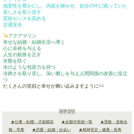
感受性を豊かにし、内面を輝かせ、自分の中に眠っていた
美しさを取り戻す
芸術センスを高める
交通安全
アクアマリン
幸せな結婚・結婚生活へ導く
心に余裕を与える
人生の航路を正す
水難を防ぐ
水のような包容力を持つ
冷静さを取り戻し、深い癒しを与え人間関係の改善に役立
つ
たくさんの笑顔と幸せが舞い込みますように
カテゴリ
★仕事・転職・才能開花
★全製作実績一覧
★受験・資格合
格・学業
★恋愛・結婚・出会い
★精神安定・健康・長寿