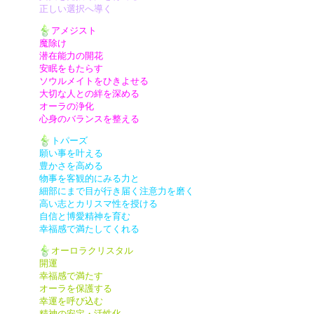
正しい選択へ導く
アメジスト
魔除け
潜在能力の開花
安眠をもたらす
ソウルメイトをひきよせる
大切な人との絆を深める
オーラの浄化
心身のバランスを整える
トパーズ
願い事を叶える
豊かさを高める
物事を客観的にみる力と
細部にまで目が行き届く注意力を磨く
高い志とカリスマ性を授ける
自信と博愛精神を育む
幸福感で満たしてくれる
オーロラクリスタル
開運
幸福感で満たす
オーラを保護する
幸運を呼び込む
精神の安定・活性化