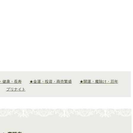
・健康・長寿
★金運・投資・商売繁盛
★開運・魔除け・厄年
プリナイト