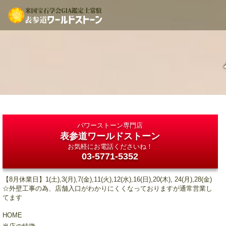
パワーストーン専門店
表参道ワールドストーン
お気軽にお電話くださいね！
03-5771-5352
【8月休業日】1(土),3(月),7(金),11(火),12(水),16(日),20(木), 24(月),28(金)
☆外壁工事の為、店舗入口がわかりにくくなっておりますが通常営業し
てます
HOME