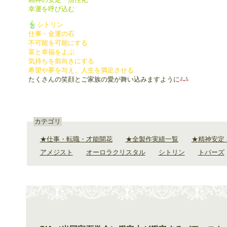
幸運を呼び込む
シトリン
仕事・金運の石
不可能を可能にする
富と幸福をよぶ
気持ちを前向きにする
希望や夢を与え、人生を満足させる
たくさんの笑顔とご家族の愛が舞い込みますように
カテゴリ
★仕事・転職・才能開花
★全製作実績一覧
★精神安定
アメジスト
オーロラクリスタル
シトリン
トパーズ