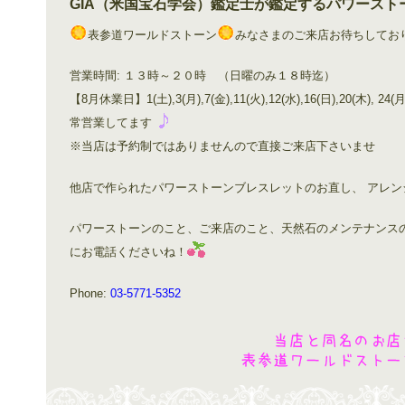
GIA（米国宝石学会）鑑定士が鑑定するパワースト
表参道ワールドストーン
みなさまのご来店お待ちしてお
営業時間: １３時～２０時 （日曜のみ１８時迄）
【8月休業日】1(土),3(月),7(金),11(火),12(水),16(日),2
常営業してます
※当店は予約制ではありませんので直接ご来店下さいませ
他店で作られたパワーストーンブレスレットのお直し、 アレ
パワーストーンのこと、ご来店のこと、天然石のメンテナンス
にお電話くださいね！
Phone:
03-5771-5352