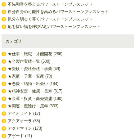
不協和音を整えるパワーストーンブレスレット
自分自身の可能性を高めるパワーストーンブレスレット
気分を明るく導くパワーストーンブレスレット
厄を祓い福を呼び込むパワーストーンブレスレット
カテゴリー
★仕事・転職・才能開花
(266)
★全製作実績一覧
(500)
★受験・資格合格・学業
(49)
★家庭・子宝・安産
(70)
★恋愛・結婚・出会い
(184)
★精神安定・健康・長寿
(317)
★金運・投資・商売繁盛
(180)
★開運・魔除け・厄年
(333)
アイオライト
(17)
アクアオーラ
(35)
アクアマリン
(173)
アゲート
(21)