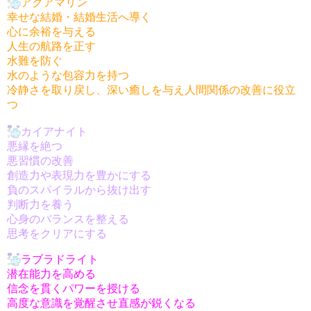
アクアマリン
幸せな結婚・結婚生活へ導く
心に余裕を与える
人生の航路を正す
水難を防ぐ
水のような包容力を持つ
冷静さを取り戻し、深い癒しを与え人間関係の改善に役立
つ
カイアナイト
悪縁を絶つ
悪習慣の改善
創造力や表現力を豊かにする
負のスパイラルから抜け出す
判断力を養う
心身のバランスを整える
思考をクリアにする
ラブラドライト
潜在能力を高める
信念を貫くパワーを授ける
高度な意識を覚醒させ直感が鋭くなる