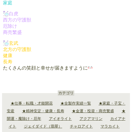
家庭
白虎
西方の守護獣
厄除け
商売繁盛
玄武
北方の守護獣
健康
長寿
たくさんの笑顔と幸せが届きますように
カテゴリ
★仕事・転職・才能開花
★全製作実績一覧
★家庭・子宝・
安産
★精神安定・健康・長寿
★金運・投資・商売繁盛
★
開運・魔除け・厄年
アイオライト
アクアマリン
カイアナ
イト
ジェイダイド（翡翠）
チャロアイト
マラカイト