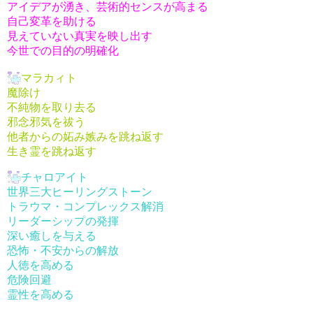
アイデアが湧き、芸術的センスが高まる
自己変革を助ける
見えていない真実を映し出す
今世での目的の明確化
マラカィト
魔除け
不純物を取り去る
邪念邪気を祓う
他者からの妬み嫉みを跳ね返す
生き霊を跳ね返す
チャロアイト
世界三大ヒーリングストーン
トラウマ・コンプレックス解消
リーダーシップの発揮
深い癒しを与える
恐怖・不安からの解放
人徳を高める
危険回避
霊性を高める