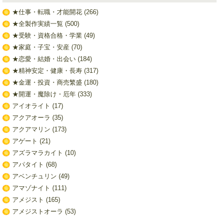
★仕事・転職・才能開花
(266)
★全製作実績一覧
(500)
★受験・資格合格・学業
(49)
★家庭・子宝・安産
(70)
★恋愛・結婚・出会い
(184)
★精神安定・健康・長寿
(317)
★金運・投資・商売繁盛
(180)
★開運・魔除け・厄年
(333)
アイオライト
(17)
アクアオーラ
(35)
アクアマリン
(173)
アゲート
(21)
アズラマラカイト
(10)
アパタイト
(68)
アベンチュリン
(49)
アマゾナイト
(111)
アメジスト
(165)
アメジストオーラ
(53)