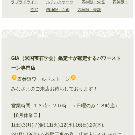
ラブラドライト
ルチルクオーツ
四神獣・朱雀
四神獣・
玄武
四神獣・白虎
四神獣・青龍
GIA（米国宝石学会）鑑定士が鑑定するパワースト
ーン専門店
表参道ワールドストーン
みなさまのご来店お待ちしております！
営業時間: １３時～２０時 （日曜のみ１８時迄）
【8月休業日】
1(土),3(月),7(金),11(火),12(水),16(日),20(木),
24(月),28(金) ☆外壁工事の為、店舗入口がわかりに