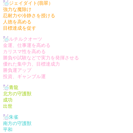
ジェイダイト(翡翠）
強力な魔除け
忍耐力や冷静さを授ける
人徳を高める
目標達成を促す
ルチルクオーツ
金運、仕事運を高める
カリスマ性を高める
勝負や試験などで実力を発揮させる
優れた集中力、目標達成力
勝負運アップ
投資、ギャンブル運
青龍
北方の守護獣
成功
出世
朱雀
南方の守護獣
平和