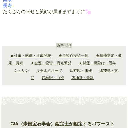
長寿
たくさんの幸せと笑顔が届きますように
カテゴリ
★仕事・転職・才能開花
★全製作実績一覧
★精神安定・健
康・長寿
★金運・投資・商売繁盛
★開運・魔除け・厄年
シトリン
ルチルクオーツ
四神獣・朱雀
四神獣・玄
武
四神獣・白虎
四神獣・青龍
GIA（米国宝石学会）鑑定士が鑑定するパワースト