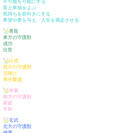
不可能を可能にする
富と幸福をよぶ
気持ちを前向きにする
希望や夢を与え、人生を満足させる
青龍
東方の守護獣
成功
出世
白虎
西方の守護獣
厄除け
商売繁盛
朱雀
南方の守護獣
家庭
平和
玄武
北方の守護獣
健康