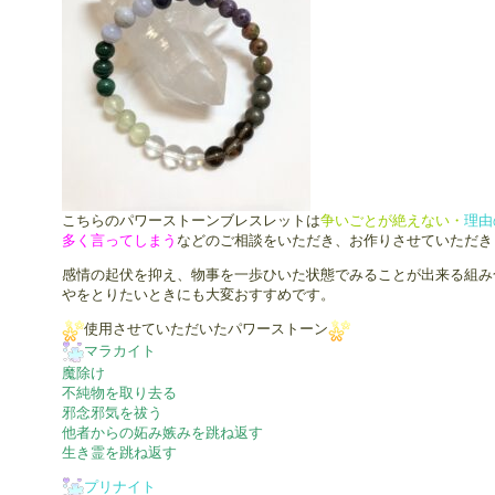
こちらのパワーストーンブレスレットは
争いごとが絶えない・
理由
多く言ってしまう
などのご相談をいただき、お作りさせていただき
感情の起伏を抑え、物事を一歩ひいた状態でみることが出来る組み
やをとりたいときにも大変おすすめです。
使用させていただいたパワーストーン
マラカイト
魔除け
不純物を取り去る
邪念邪気を祓う
他者からの妬み嫉みを跳ね返す
生き霊を跳ね返す
プリナイト