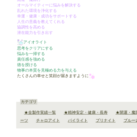
オールマイティーに悩みを解決する
乱れた環境を浄化する
幸運・健康・成功をサポートする
人生の意義を教えてくれる
協調性を高める
潜在能力を引き出す
アイオライト
思考をクリアにする
悩みを一掃する
責任感を強める
徳を授ける
物事の本質を見極める力を与える
たくさんの幸せと笑顔が届きますように
カテゴリ
★全製作実績一覧
★精神安定・健康・長寿
★開運・魔
ーツ
チャロアイト
パイライト
プリナイト
ブルー