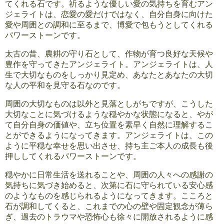
てくれる石です。祈るような優しい愛の気持ちを育むアン
ジェライトは、恋愛の愛だけではなく、自分自身に向けた
愛や周囲との調和に至るまで、博愛で包もうとしてくれる
パワーストーンです。
太古の昔、農耕の守り石として、作物が育つ良好な天候や
豊作を守ってきたアンジェライト。アンジェライトは、人
生で大切なものをしっかり見定め、あなたとあなたの大切
な人の平和を見守る石なのです。
周囲の大切なものは以外と見落としがちですが、こうした
大切なことに気づけるような穏やかな状態になると、やが
て自分自身の価値や、立ち位置を素早く自然に理解するこ
とができるようになってきます。アンジェライトは、この
ように平穏な幸せを思い出させ、持ち主ご本人の成長も後
押ししてくれるパワーストーンです。
穏やかに日常生活を送れることや、周囲の人々への感謝の
気持ちに気づき始めると、次第に石に守られている安心感
のようなものを感じられるようになってきます。こころと
石が調和してくると、これまでの心の壁や固定観念が薄ら
ぎ、過去のトラウマや恐怖心も徐々に開放されるように感