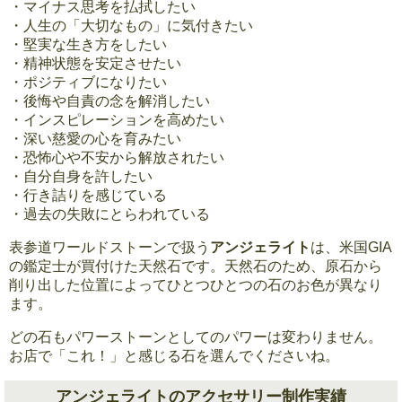
・マイナス思考を払拭したい
・人生の「大切なもの」に気付きたい
・堅実な生き方をしたい
・精神状態を安定させたい
・ポジティブになりたい
・後悔や自責の念を解消したい
・インスピレーションを高めたい
・深い慈愛の心を育みたい
・恐怖心や不安から解放されたい
・自分自身を許したい
・行き詰りを感じている
・過去の失敗にとらわれている
表参道ワールドストーンで扱う
アンジェライト
は、米国GIA
の鑑定士が買付けた天然石です。天然石のため、原石から
削り出した位置によってひとつひとつの石のお色が異なり
ます。
どの石もパワーストーンとしてのパワーは変わりません。
お店で「これ！」と感じる石を選んでくださいね。
アンジェライトのアクセサリー制作実績