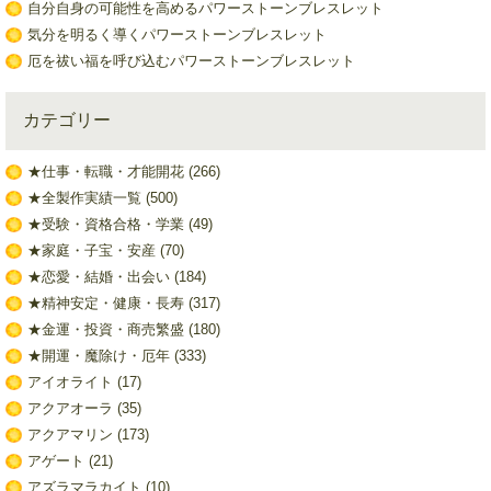
自分自身の可能性を高めるパワーストーンブレスレット
気分を明るく導くパワーストーンブレスレット
厄を祓い福を呼び込むパワーストーンブレスレット
カテゴリー
★仕事・転職・才能開花
(266)
★全製作実績一覧
(500)
★受験・資格合格・学業
(49)
★家庭・子宝・安産
(70)
★恋愛・結婚・出会い
(184)
★精神安定・健康・長寿
(317)
★金運・投資・商売繁盛
(180)
★開運・魔除け・厄年
(333)
アイオライト
(17)
アクアオーラ
(35)
アクアマリン
(173)
アゲート
(21)
アズラマラカイト
(10)