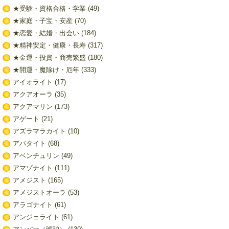
★受験・資格合格・学業
(49)
★家庭・子宝・安産
(70)
★恋愛・結婚・出会い
(184)
★精神安定・健康・長寿
(317)
★金運・投資・商売繁盛
(180)
★開運・魔除け・厄年
(333)
アイオライト
(17)
アクアオーラ
(35)
アクアマリン
(173)
アゲート
(21)
アズラマラカイト
(10)
アパタイト
(68)
アベンチュリン
(49)
アマゾナイト
(111)
アメジスト
(165)
アメジストオーラ
(53)
アラゴナイト
(61)
アンジェライト
(61)