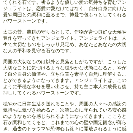
てくれる石です。祈るような優しい愛の気持ちを育むアン
ジェライトは、恋愛の愛だけではなく、自分自身に向けた
愛や周囲との調和に至るまで、博愛で包もうとしてくれる
パワーストーンです。
太古の昔、農耕の守り石として、作物が育つ良好な天候や
豊作を守ってきたアンジェライト。アンジェライトは、人
生で大切なものをしっかり見定め、あなたとあなたの大切
な人の平和を見守る石なのです。
周囲の大切なものは以外と見落としがちですが、こうした
大切なことに気づけるような穏やかな状態になると、やが
て自分自身の価値や、立ち位置を素早く自然に理解するこ
とができるようになってきます。アンジェライトは、この
ように平穏な幸せを思い出させ、持ち主ご本人の成長も後
押ししてくれるパワーストーンです。
穏やかに日常生活を送れることや、周囲の人々への感謝の
気持ちに気づき始めると、次第に石に守られている安心感
のようなものを感じられるようになってきます。こころと
石が調和してくると、これまでの心の壁や固定観念が薄ら
ぎ、過去のトラウマや恐怖心も徐々に開放されるように感