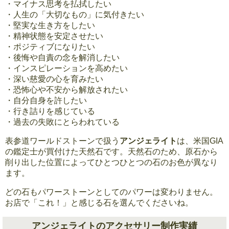
・マイナス思考を払拭したい
・人生の「大切なもの」に気付きたい
・堅実な生き方をしたい
・精神状態を安定させたい
・ポジティブになりたい
・後悔や自責の念を解消したい
・インスピレーションを高めたい
・深い慈愛の心を育みたい
・恐怖心や不安から解放されたい
・自分自身を許したい
・行き詰りを感じている
・過去の失敗にとらわれている
表参道ワールドストーンで扱う
アンジェライト
は、米国GIA
の鑑定士が買付けた天然石です。天然石のため、原石から
削り出した位置によってひとつひとつの石のお色が異なり
ます。
どの石もパワーストーンとしてのパワーは変わりません。
お店で「これ！」と感じる石を選んでくださいね。
アンジェライトのアクセサリー制作実績